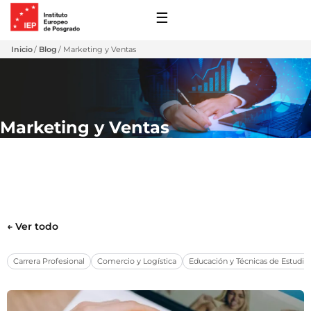
☰
Inicio
Blog
Marketing y Ventas
Marketing y Ventas
 y Financiación
← Ver todo
s de Extensión
ro
Carrera Profesional
Comercio y Logística
Educación y Técnicas de Estudio
 con Nosotros
ones