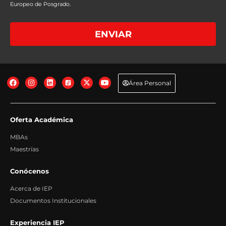
Europeo de Posgrado.
+info
Base legal: Gestión de las medidas precontractuales solicitadas por el
interesado.
+info
Destinatarios: No se comunican los datos salvo por obligación legal.
+info
ENVIAR
Derechos: Acceder, rectificar y suprimir los datos, así como otros derechos,
tal y como explicamos en la información adicional.
+info
Transferencias Internacionales: No se producen transferencias
internacionales fuera del Espacio Económico Europeo.
+info
Información adicional: Puede consultar información adicional y detallada
sobre Protección de Datos en nuestra página web:
+info
Área Personal
Oferta Académica
MBAs
Maestrías
Conócenos
Acerca de IEP
Documentos Institucionales
Experiencia IEP