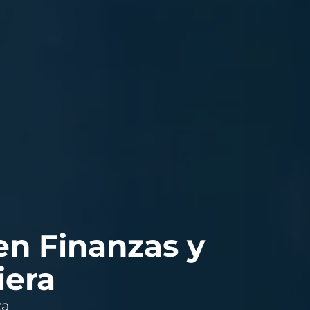
en Finanzas y
iera
za