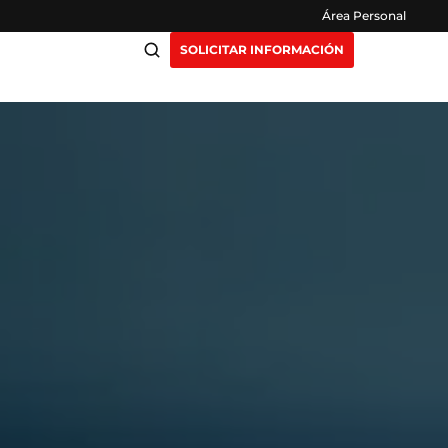
Área Personal
SOLICITAR INFORMACIÓN
ciación
Claustro
ensión
Opiniones
otros
Preguntas Frecuentes
as
y