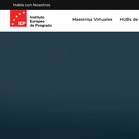
Habla con Nosotros
Maestrías Virtuales
HUBs de 
Inteligencia Artificial, Tecnología, Datos
Derecho, Gobierno y Seguridad Global
Certifica
Profesion
Salud, Sostenibilidad y Desarrollo Humano
Escuela 
Gestión Proyectos, Finanzas y Operaciones
Emprendimiento, Negocios, Estrategia y Lideraz
Educación, Sociedad y Cultura
Marketing, Comunicación y Experiencia de Clien