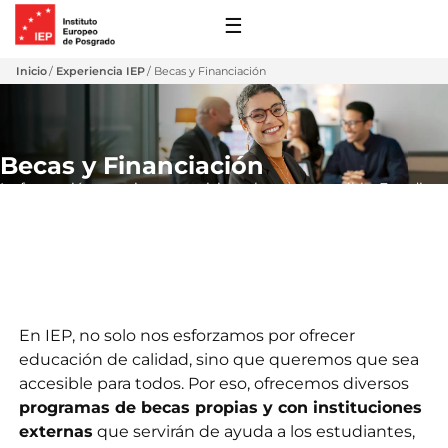
☰
Inicio
Experiencia IEP
Becas y Financiación
Becas y Financiación
La formación que siempre quisiste ahora es accesible. Estudia
una maestría con apoyo económico y condiciones flexibles.
 y Financiación
En IEP, no solo nos esforzamos por ofrecer
s de Extensión
educación de calidad, sino que queremos que sea
ro
accesible para todos. Por eso, ofrecemos diversos
 con Nosotros
ones
programas de becas propias y con instituciones
externas
que servirán de ayuda a los estudiantes,