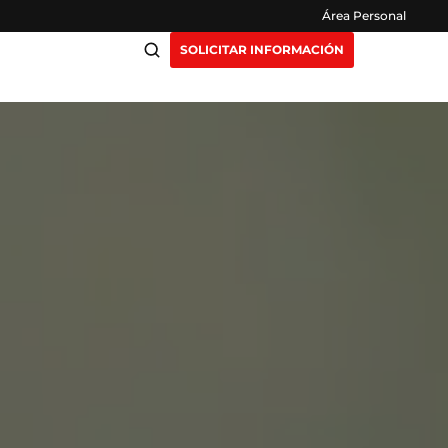
Área Personal
SOLICITAR INFORMACIÓN
ciación
Claustro
ensión
Opiniones
otros
Preguntas Frecuentes
as
y