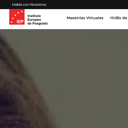
Habla con Nosotros
Maestrías Virtuales
HUBs de 
Inteligencia Artificial, Tecnología, Datos
Derecho, Gobierno y Seguridad Global
Certifica
Profesion
Salud, Sostenibilidad y Desarrollo Humano
Escuela 
Gestión Proyectos, Finanzas y Operaciones
Emprendimiento, Negocios, Estrategia y Lideraz
Educación, Sociedad y Cultura
Marketing, Comunicación y Experiencia de Clien