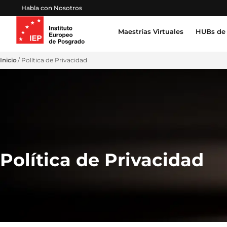
Habla con Nosotros
Maestrías Virtuales
HUBs de 
Inteligencia Artificial, Tecnología, Datos
Inicio
Política de Privacidad
Derecho, Gobierno y Seguridad Global
Certifica
Profesion
Salud, Sostenibilidad y Desarrollo Humano
Escuela 
Gestión Proyectos, Finanzas y Operaciones
Emprendimiento, Negocios, Estrategia y Lideraz
Política de Privacidad
Educación, Sociedad y Cultura
Marketing, Comunicación y Experiencia de Clien