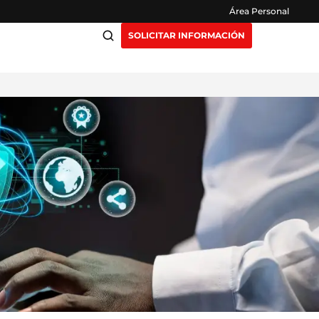
Área Personal
SOLICITAR INFORMACIÓN
ciación
Claustro
ensión
Opiniones
otros
Preguntas Frecuentes
as
y