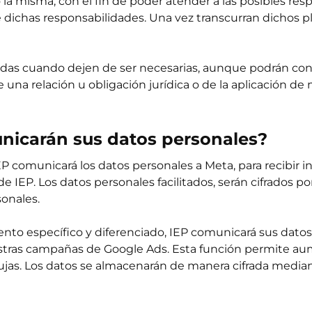
 la misma, con el fin de poder atender a las posibles re
e dichas responsabilidades. Una vez transcurran dichos p
eladas cuando dejen de ser necesarias, aunque podrán c
 una relación u obligación jurídica o de la aplicación de
unicarán sus datos personales?
comunicará los datos personales a Meta, para recibir i
de IEP. Los datos personales facilitados, serán cifrados p
sonales.
o específico y diferenciado, IEP comunicará sus datos 
tras campañas de Google Ads. Esta función permite aume
 pujas. Los datos se almacenarán de manera cifrada media