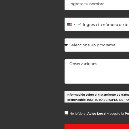
+1
Información sobre el tratamiento de dato
Responsable: INSTITUTO EUROPEO DE PO
Finalidad:
Gestión de las peticiones realizadas a t
He leído el
Aviso Legal
y acepto la
Po
Envío comunicaciones sobre nuestras a
+info
Base legal: Gestión de las medidas precont