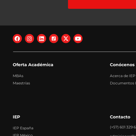
Destinatarios: No se comunican los datos s
Derechos: Acceder, rectificar y suprimir l
Transferencias Internacionales: No se pr
Información adicional: Puede consultar i
Oferta Académica
Conócenos
MBAs
Acerca de IEP
Maestrías
Documentos In
IEP
Contacto
(+57) 601 329 
IEP España
IEP México