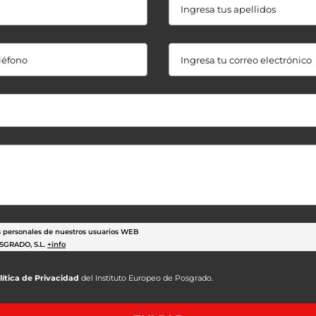
s personales de nuestros usuarios WEB
SGRADO, S.L.
+info
ravés de nuestros formularios.
lítica de Privacidad
del Instituto Europeo de Posgrado.
ctividades.
ractuales solicitadas por el interesado.
+info