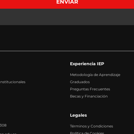
ENVIAR
alvo por obligación legal.
+info
os datos, así como otros derechos, tal y como explicamos en la información adicional.
+i
oducen transferencias internacionales fuera del Espacio Económico Europeo.
+info
nformación adicional y detallada sobre Protección de Datos en nuestra página web:
+inf
Experiencia IEP
Metodología de Aprendizaje
stitucionales
Graduados
Preguntas Frecuentes
Becas y Financiación
Legales
6308
Términos y Condiciones
Política de Cookies