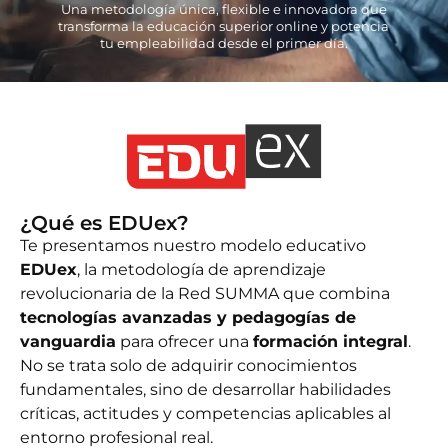
ntas Frecuentes
Una metodología única, flexible e innovadora que
transforma la educación superior online y potencia
tu empleabilidad desde el primer día.
¿Qué es EDUex?
Te presentamos nuestro modelo educativo
EDUex
, la metodología de aprendizaje
revolucionaria de la Red SUMMA que combina
tecnologías avanzadas y pedagogías de
vanguardia
para ofrecer una
formación integral
.
No se trata solo de adquirir conocimientos
fundamentales, sino de desarrollar habilidades
críticas, actitudes y competencias aplicables al
entorno profesional real.