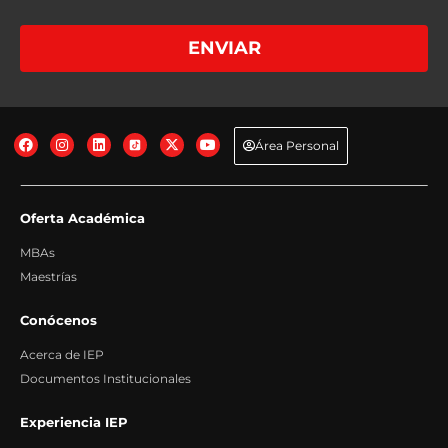
Base legal: Gestión de las medidas precontractuales solicitadas por el
interesado.
+info
Destinatarios: No se comunican los datos salvo por obligación legal.
+info
ENVIAR
Derechos: Acceder, rectificar y suprimir los datos, así como otros derechos,
tal y como explicamos en la información adicional.
+info
Transferencias Internacionales: No se producen transferencias
internacionales fuera del Espacio Económico Europeo.
+info
Información adicional: Puede consultar información adicional y detallada
sobre Protección de Datos en nuestra página web:
+info
Área Personal
Oferta Académica
MBAs
Maestrías
Conócenos
Acerca de IEP
Documentos Institucionales
Experiencia IEP