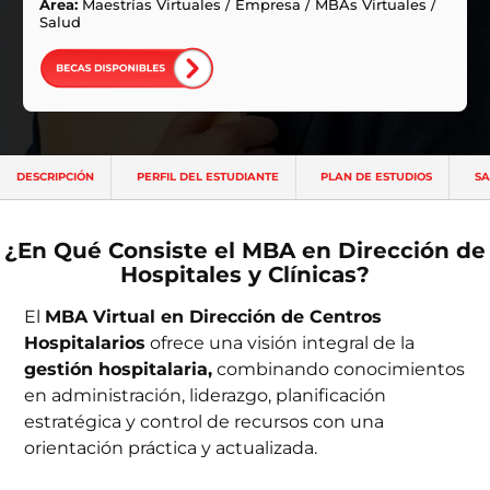
ntas Frecuentes
Área:
Maestrías Virtuales
/
Empresa
/
MBAs Virtuales
/
Salud
DESCRIPCIÓN
PERFIL DEL ESTUDIANTE
PLAN DE ESTUDIOS
SA
¿En Qué Consiste el MBA en Dirección de
Hospitales y Clínicas?
El
MBA Virtual en Dirección de Centros
Hospitalarios
ofrece una visión integral de la
gestión hospitalaria,
combinando conocimientos
en administración, liderazgo, planificación
estratégica y control de recursos con una
orientación práctica y actualizada.