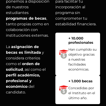
ponemos a disposición
para facilitar tu
de nuestros
incorporación al
estudiantes
programa sin
programas de becas
,
comprometer tu
tanto propias como en
estabilidad financiera.
colaboración con
instituciones externas.
+ 10.000
profesionales
La
asignación de
Han cumplido su
becas es limitada
y
objetivo gracias
considera criterios
a nuestras
como el
orden de
facilidades
solicitud
, así como el
económicas.
perfil académico,
profesional y
+ 1.000 becas
económico
del
Concedidas por
candidato.
el Instituto en el
último año.