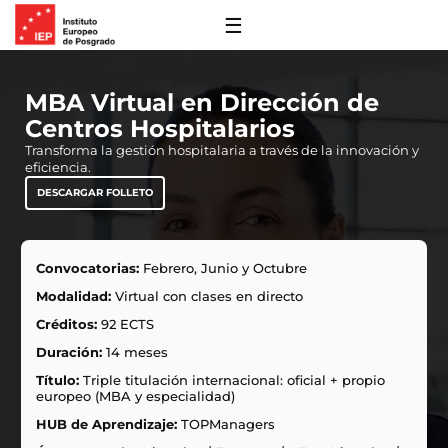
☰
MBA Virtual en Dirección de
Centros Hospitalarios
Transforma la gestión hospitalaria a través de la innovación y
eficiencia.
DESCARGAR FOLLETO
Convocatorias:
Febrero, Junio y Octubre
Modalidad:
Virtual con clases en directo
 y Financiación
Créditos:
92 ECTS
s de Extensión
Duración:
14 meses
ro
Título:
Triple titulación internacional: oficial + propio
 con Nosotros
europeo (MBA y especialidad)
ones
HUB de Aprendizaje:
TOPManagers