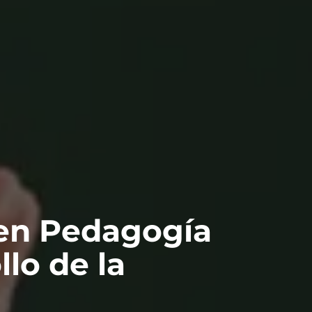
 en Pedagogía
llo de la