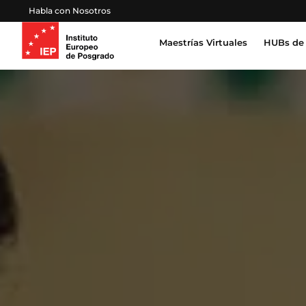
Habla con Nosotros
Maestrías Virtuales
HUBs de 
Inteligencia Artificial, Tecnología, Datos
Derecho, Gobierno y Seguridad Global
Certifica
Profesion
Salud, Sostenibilidad y Desarrollo Humano
Escuela 
Gestión Proyectos, Finanzas y Operaciones
Emprendimiento, Negocios, Estrategia y Lideraz
Educación, Sociedad y Cultura
Marketing, Comunicación y Experiencia de Clien