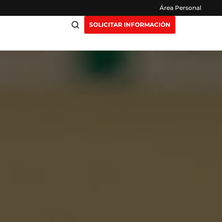
Área Personal
SOLICITAR INFORMACIÓN
ciación
Claustro
ensión
Opiniones
otros
Preguntas Frecuentes
as
y