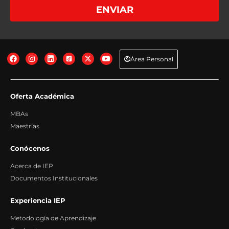
Destinatarios: No se comunican los datos salvo por obligación legal.
+info
ENVIAR
Derechos: Acceder, rectificar y suprimir los datos, así como otros derechos,
tal y como explicamos en la información adicional.
+info
Transferencias Internacionales: No se producen transferencias
internacionales fuera del Espacio Económico Europeo.
+info
Información adicional: Puede consultar información adicional y detallada
sobre Protección de Datos en nuestra página web:
+info
Área Personal
Oferta Académica
MBAs
Maestrías
Conócenos
Acerca de IEP
Documentos Institucionales
Experiencia IEP
Metodología de Aprendizaje