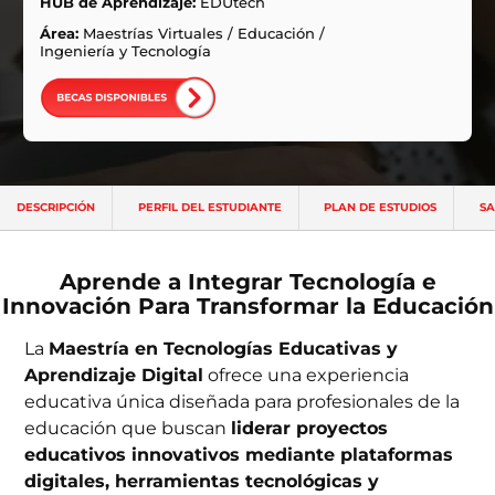
ntas Frecuentes
HUB de Aprendizaje:
EDUtech
Área:
Maestrías Virtuales
/
Educación
/
Ingeniería y Tecnología
DESCRIPCIÓN
PERFIL DEL ESTUDIANTE
PLAN DE ESTUDIOS
SA
Aprende a Integrar Tecnología e
Innovación Para Transformar la Educación
La
Maestría en Tecnologías Educativas y
Aprendizaje Digital
ofrece una experiencia
educativa única diseñada para profesionales de la
educación que buscan
liderar proyectos
educativos innovativos mediante plataformas
digitales, herramientas tecnológicas y