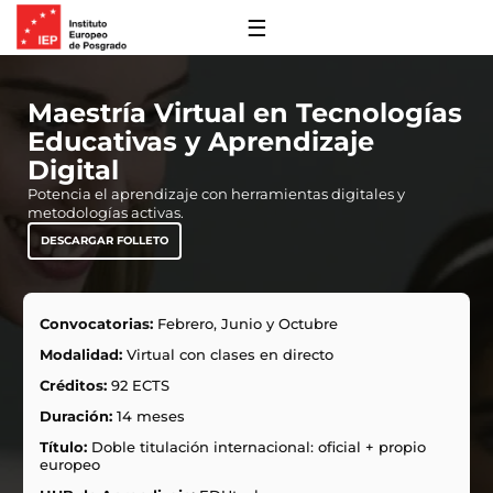
☰
Maestría Virtual en Tecnologías
Educativas y Aprendizaje
Digital
Potencia el aprendizaje con herramientas digitales y
metodologías activas.
DESCARGAR FOLLETO
Convocatorias:
Febrero, Junio y Octubre
 y Financiación
Modalidad:
Virtual con clases en directo
s de Extensión
Créditos:
92 ECTS
ro
Duración:
14 meses
 con Nosotros
ones
Título:
Doble titulación internacional: oficial + propio
europeo