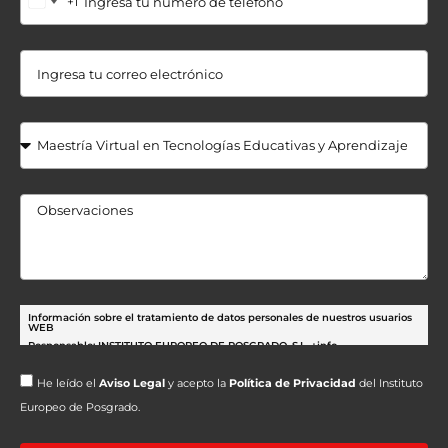
+1
Información sobre el tratamiento de datos personales de nuestros usuarios
WEB
Responsable: INSTITUTO EUROPEO DE POSGRADO, S.L.
+info
Finalidad:
Gestión de las peticiones realizadas a través de nuestros formularios.
He leído el
Aviso Legal
y acepto la
Política de Privacidad
del Instituto
Envío comunicaciones sobre nuestras actividades.
Europeo de Posgrado.
+info
Base legal: Gestión de las medidas precontractuales solicitadas por el
interesado.
+info