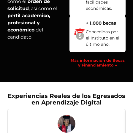
como el
orden de
facilidades
solicitud
, así como el
económicas.
perfil académico,
profesional y
+ 1.000 becas
económico
del
Concedidas por
candidato.
el Instituto en el
último año.
Más información de Becas
y Financiamiento →
Experiencias Reales de los Egresados
en Aprendizaje Digital