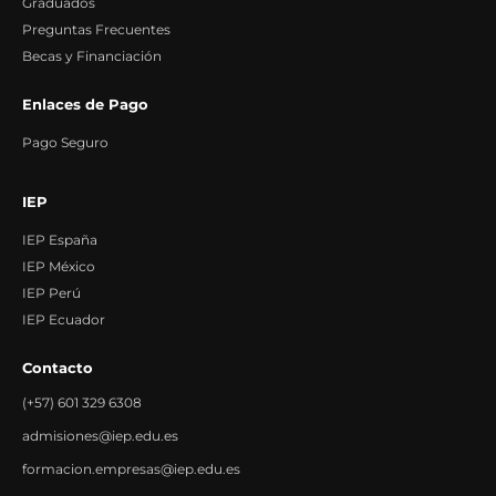
Graduados
Preguntas Frecuentes
Becas y Financiación
Enlaces de Pago
Pago Seguro
IEP
IEP España
IEP México
IEP Perú
IEP Ecuador
Contacto
(+57) 601 329 6308
admisiones@iep.edu.es
formacion.empresas@iep.edu.es