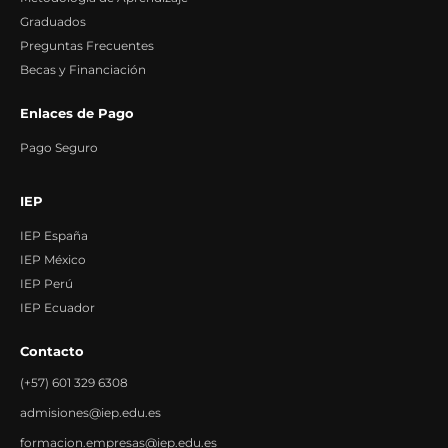
Graduados
Preguntas Frecuentes
Becas y Financiación
Enlaces de Pago
Pago Seguro
IEP
IEP España
IEP México
IEP Perú
IEP Ecuador
Contacto
(+57) 601 329 6308
admisiones@iep.edu.es
formacion.empresas@iep.edu.es