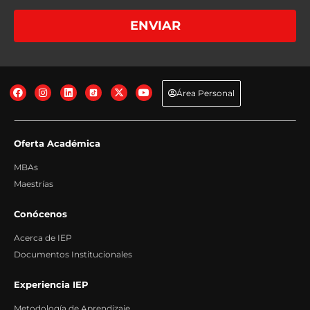
Base legal: Gestión de las medidas precontractuales solicitadas por el
interesado.
+info
Destinatarios: No se comunican los datos salvo por obligación legal.
+info
ENVIAR
Derechos: Acceder, rectificar y suprimir los datos, así como otros derechos,
tal y como explicamos en la información adicional.
+info
Transferencias Internacionales: No se producen transferencias
internacionales fuera del Espacio Económico Europeo.
+info
Información adicional: Puede consultar información adicional y detallada
sobre Protección de Datos en nuestra página web:
+info
Área Personal
Oferta Académica
MBAs
Maestrías
Conócenos
Acerca de IEP
Documentos Institucionales
Experiencia IEP
Metodología de Aprendizaje