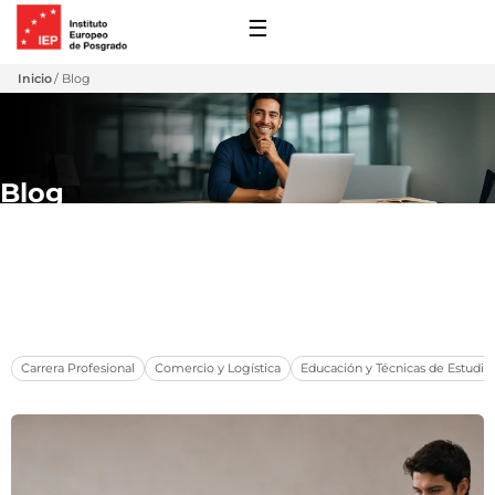
☰
Inicio
Blog
Blog
Conocimiento práctico para líderes y profesionales del mañana.
 y Financiación
Carrera Profesional
Comercio y Logística
Educación y Técnicas de Estudio
s de Extensión
ro
 con Nosotros
ones