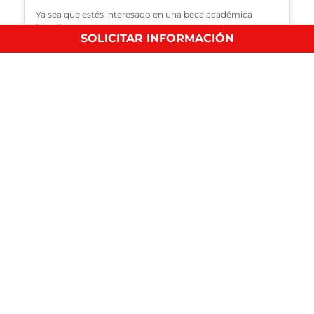
Ya sea que estés interesado en una beca académica
basada…
SOLICITAR INFORMACIÓN
Qué son Bull market y Bear market
Negocios Internacionales
Los términos Bull market y Bear market se utilizan en…
Entradas Destacadas