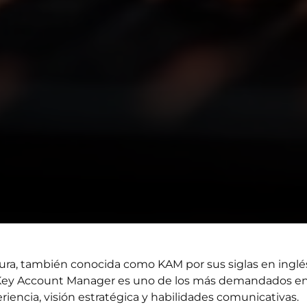
ura, también conocida como KAM por sus siglas en ingl
de Key Account Manager es uno de los más demandados e
iencia, visión estratégica y habilidades comunicativas.