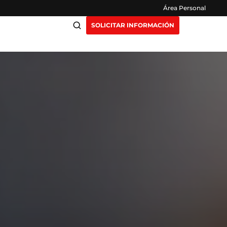
Área Personal
SOLICITAR INFORMACIÓN
ciación
Claustro
ensión
Opiniones
otros
Preguntas Frecuentes
as
y