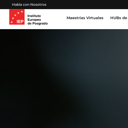
Habla con Nosotros
Maestrías Virtuales
HUBs de 
Inteligencia Artificial, Tecnología, Datos
Derecho, Gobierno y Seguridad Global
Certifica
Profesion
Salud, Sostenibilidad y Desarrollo Humano
Escuela 
Gestión Proyectos, Finanzas y Operaciones
Emprendimiento, Negocios, Estrategia y Lideraz
Educación, Sociedad y Cultura
Marketing, Comunicación y Experiencia de Clien