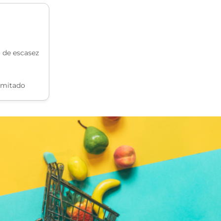
o de escasez
imitado