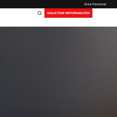
Área Personal
SOLICITAR INFORMACIÓN
ciación
Claustro
ensión
Opiniones
otros
Preguntas Frecuentes
as
y