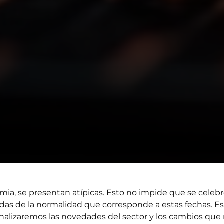
ia, se presentan atípicas. Esto no impide que se celebr
adas de la normalidad que corresponde a estas fechas. 
nalizaremos las novedades del sector y los cambios que 