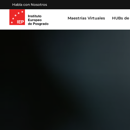
Habla con Nosotros
Maestrías Virtuales
HUBs de 
Inteligencia Artificial, Tecnología, Datos
Derecho, Gobierno y Seguridad Global
Certifica
Profesion
Salud, Sostenibilidad y Desarrollo Humano
Escuela 
Gestión Proyectos, Finanzas y Operaciones
Emprendimiento, Negocios, Estrategia y Lideraz
Educación, Sociedad y Cultura
Marketing, Comunicación y Experiencia de Clien