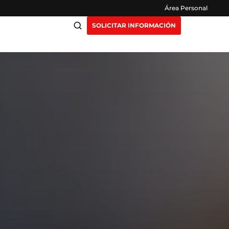
Área Personal
SOLICITAR INFORMACIÓN
ciación
Claustro
ensión
Opiniones
otros
Preguntas Frecuentes
as
y