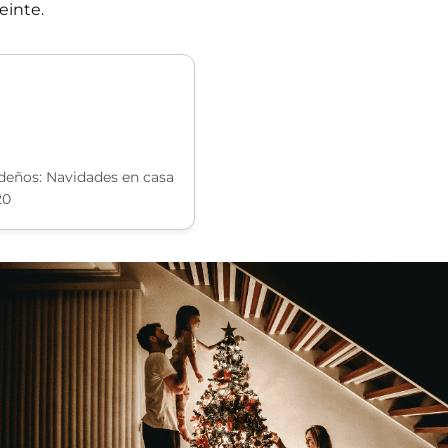
einte.
eños: Navidades en casa
20