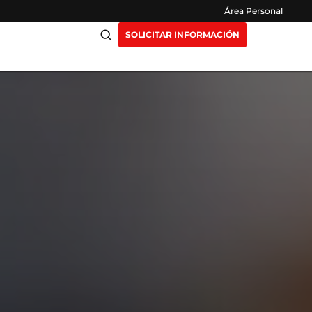
Área Personal
SOLICITAR INFORMACIÓN
ciación
Claustro
ensión
Opiniones
otros
Preguntas Frecuentes
as
y