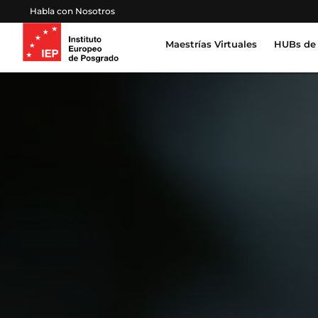
Habla con Nosotros
Maestrías Virtuales
HUBs de 
Inteligencia Artificial, Tecnología, Datos
Derecho, Gobierno y Seguridad Global
Certifica
Profesion
Salud, Sostenibilidad y Desarrollo Humano
Escuela 
Gestión Proyectos, Finanzas y Operaciones
Emprendimiento, Negocios, Estrategia y Lideraz
Educación, Sociedad y Cultura
Marketing, Comunicación y Experiencia de Clien