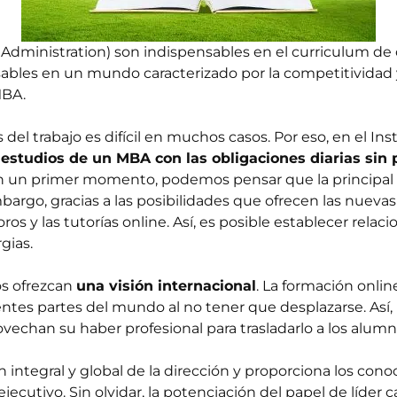
 Administration) son
indispensables en el curriculum de 
ables en un mundo caracterizado por la competitividad 
MBA.
del trabajo es difícil en muchos casos. Por eso, en el I
studios de un MBA con las obligaciones diarias sin
En un primer momento, podemos pensar que la principal 
bargo, gracias a las posibilidades que ofrecen las nuev
oros y las tutorías online. Así, es posible establecer re
gias.
os ofrezcan
una visión internacional
. La formación online
rentes partes del mundo al no tener que desplazarse. As
ovechan su haber profesional para trasladarlo a los alumn
integral y global de la dirección y proporciona los con
 ejecutivo. Sin olvidar, la potenciación del papel de líder