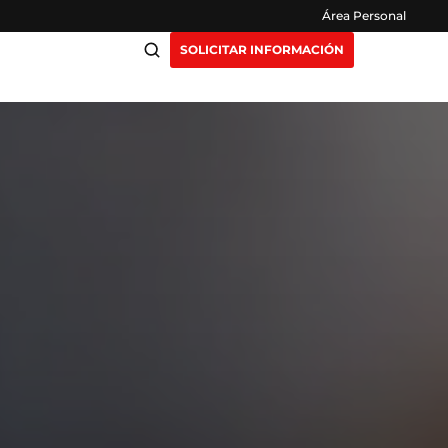
Área Personal
SOLICITAR INFORMACIÓN
ciación
Claustro
ensión
Opiniones
otros
Preguntas Frecuentes
as
y