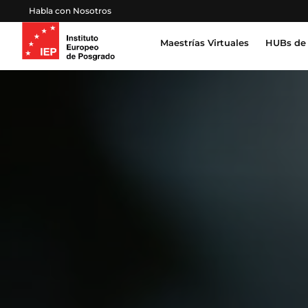
Habla con Nosotros
Maestrías Virtuales
HUBs de 
Inteligencia Artificial, Tecnología, Datos
Derecho, Gobierno y Seguridad Global
Certifica
Profesion
Salud, Sostenibilidad y Desarrollo Humano
Escuela 
Gestión Proyectos, Finanzas y Operaciones
Emprendimiento, Negocios, Estrategia y Lideraz
Educación, Sociedad y Cultura
Marketing, Comunicación y Experiencia de Clien