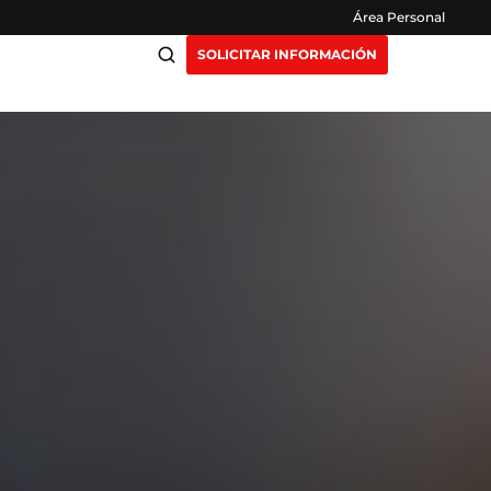
Área Personal
SOLICITAR INFORMACIÓN
ciación
Claustro
ensión
Opiniones
otros
Preguntas Frecuentes
as
y