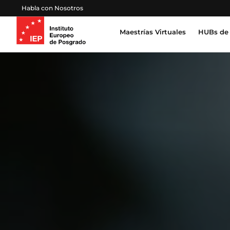
Habla con Nosotros
Maestrías Virtuales
HUBs de 
Inteligencia Artificial, Tecnología, Datos
Derecho, Gobierno y Seguridad Global
Certifica
Profesion
Salud, Sostenibilidad y Desarrollo Humano
Escuela 
Gestión Proyectos, Finanzas y Operaciones
Emprendimiento, Negocios, Estrategia y Lideraz
Educación, Sociedad y Cultura
Marketing, Comunicación y Experiencia de Clien