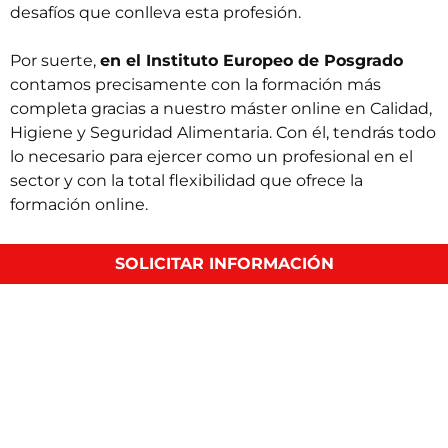
desafíos que conlleva esta profesión.
Por suerte,
en el Instituto Europeo de Posgrado
contamos precisamente con la formación más
completa gracias a nuestro
máster online en Calidad,
Higiene y Seguridad Alimentaria
. Con él, tendrás todo
lo necesario para ejercer como un profesional en el
sector y con la total flexibilidad que ofrece la
formación online.
Solo tienes que
visitarnos en la
página web de IEP
o,
SOLICITAR INFORMACIÓN
si lo prefieres,
contáctanos
directamente y te
daremos toda la información. ¡No esperes más!
Entradas Relacionadas