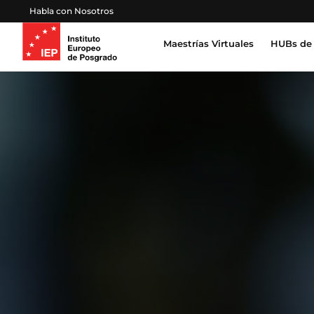
Habla con Nosotros
Maestrías Virtuales
HUBs de 
Inteligencia Artificial, Tecnología, Datos
Derecho, Gobierno y Seguridad Global
Certifica
Profesion
Salud, Sostenibilidad y Desarrollo Humano
Escuela 
Gestión Proyectos, Finanzas y Operaciones
Emprendimiento, Negocios, Estrategia y Lideraz
Educación, Sociedad y Cultura
Marketing, Comunicación y Experiencia de Clien