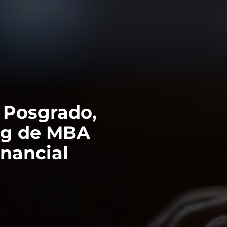
VER TODOS DE INTELIGENCIA ARTIFICIAL, TECNOLOGÍA, DATOS
e Posgrado,
ing de MBA
inancial