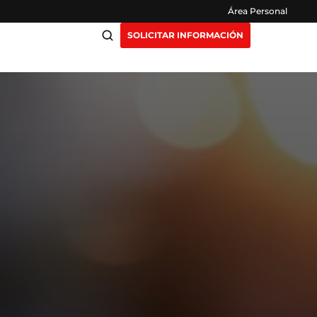
Área Personal
SOLICITAR INFORMACIÓN
ciación
Claustro
ensión
Opiniones
otros
Preguntas Frecuentes
as
y