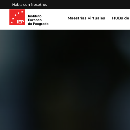
Habla con Nosotros
Maestrías Virtuales
HUBs de 
Inteligencia Artificial, Tecnología, Datos
Derecho, Gobierno y Seguridad Global
Certifica
Profesion
Salud, Sostenibilidad y Desarrollo Humano
Escuela 
Gestión Proyectos, Finanzas y Operaciones
Emprendimiento, Negocios, Estrategia y Lideraz
Educación, Sociedad y Cultura
Marketing, Comunicación y Experiencia de Clien