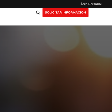
Área Personal
SOLICITAR INFORMACIÓN
ciación
Claustro
ensión
Opiniones
otros
Preguntas Frecuentes
as
y