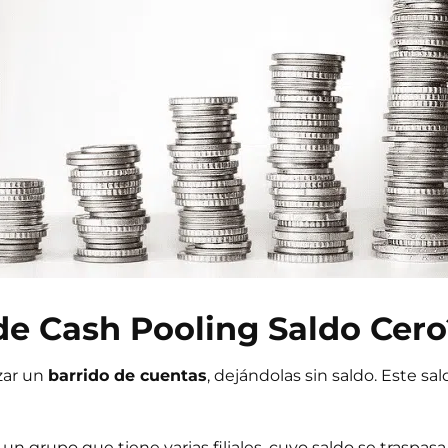
e Cash Pooling Saldo Cero
izar un
barrido de cuentas
, dejándolas sin saldo. Este sa
un grupo que tiene varias filiales, cuyo saldo se traspasa