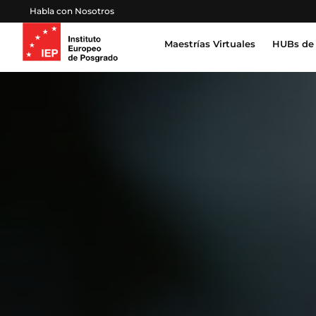
Habla con Nosotros
Maestrías Virtuales
HUBs de 
Inteligencia Artificial, Tecnología, Datos
Derecho, Gobierno y Seguridad Global
Certifica
Profesion
Salud, Sostenibilidad y Desarrollo Humano
Escuela 
Gestión Proyectos, Finanzas y Operaciones
Emprendimiento, Negocios, Estrategia y Lideraz
Educación, Sociedad y Cultura
Marketing, Comunicación y Experiencia de Clien