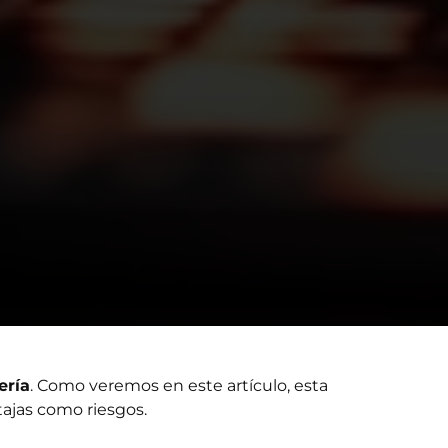
ería
. Como veremos en este artículo, esta
ajas como riesgos.