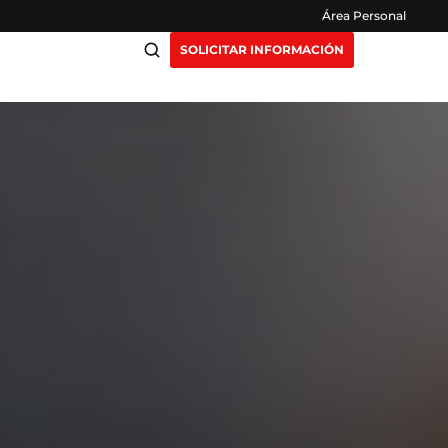
Área Personal
SOLICITAR INFORMACIÓN
ciación
Claustro
ensión
Opiniones
otros
Preguntas Frecuentes
as
y