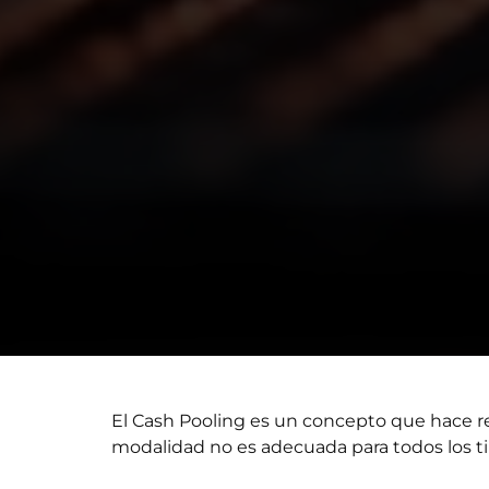
El Cash Pooling es un concepto que hace r
modalidad no es adecuada para todos los t