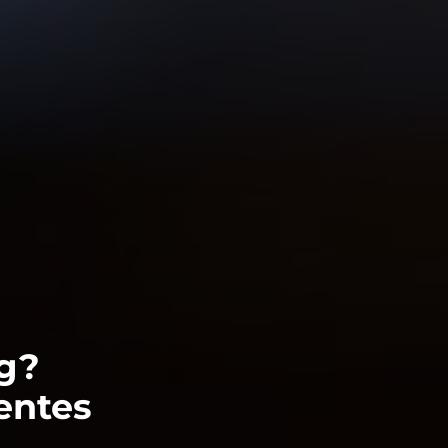
ng?
entes