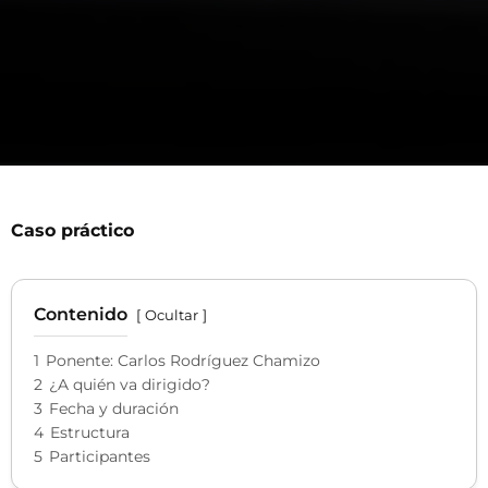
Caso práctico
Contenido
Ocultar
1
Ponente: Carlos Rodríguez Chamizo
2
¿A quién va dirigido?
3
Fecha y duración
4
Estructura
5
Participantes