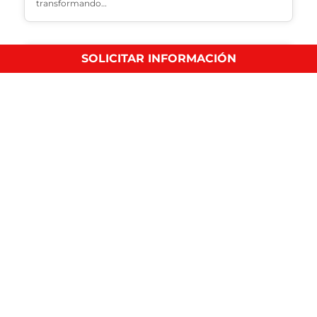
transformando…
SOLICITAR INFORMACIÓN
Tipos de inteligencia emocional según Daniel
Goleman
Comercio y Logística
En este artículo veremos cuáles son los diferentes tipos
de…