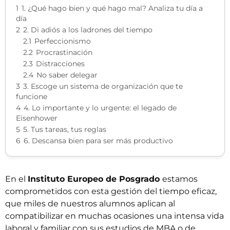
1
1. ¿Qué hago bien y qué hago mal? Analiza tu día a
día
2
2. Di adiós a los ladrones del tiempo
2.1
Perfeccionismo
2.2
Procrastinación
2.3
Distracciones
2.4
No saber delegar
3
3. Escoge un sistema de organización que te
funcione
4
4. Lo importante y lo urgente: el legado de
Eisenhower
5
5. Tus tareas, tus reglas
6
6. Descansa bien para ser más productivo
En el
Instituto Europeo de Posgrado
estamos
comprometidos con esta gestión del tiempo eficaz,
que miles de nuestros alumnos aplican al
compatibilizar en muchas ocasiones una intensa vida
laboral y familiar con sus estudios de
MBA
o de