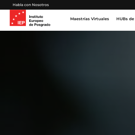
Habla con Nosotros
Maestrías Virtuales
HUBs de 
Inteligencia Artificial, Tecnología, Datos
Derecho, Gobierno y Seguridad Global
Certifica
Profesion
Salud, Sostenibilidad y Desarrollo Humano
Escuela 
Gestión Proyectos, Finanzas y Operaciones
Emprendimiento, Negocios, Estrategia y Lideraz
Educación, Sociedad y Cultura
Marketing, Comunicación y Experiencia de Clien