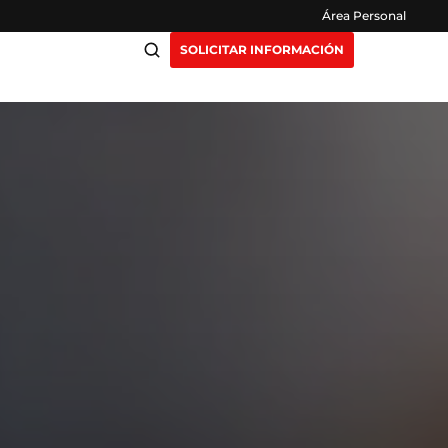
Área Personal
SOLICITAR INFORMACIÓN
ciación
Claustro
ensión
Opiniones
otros
Preguntas Frecuentes
as
y